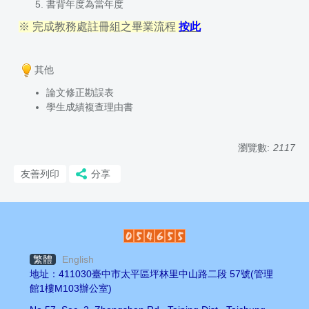
書背年度為當年度
※ 完成教務處註冊組之畢業流程
按此
其他
論文修正勘誤表
學生成績複查理由書
瀏覽數:
2117
友善列印
分享
繁體
English
地址：411030臺中市太平區坪林里中山路二段 57號(管理
館1樓M103辦公室)