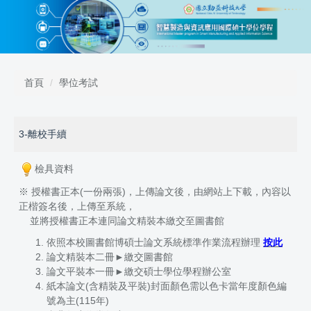
跳
到
主
要
內
容
首頁
學位考試
區
3-離校手續
檢具資料
※ 授權書正本(一份兩張)，上傳論文後，由網站上下載，內容以
正楷簽名後，上傳至系統，
並將授權書正本連同論文精裝本繳交至圖書館
依照本校圖書館博碩士論文系統標準作業流程辦理
按此
論文精裝本二冊►繳交圖書館
論文平裝本一冊►繳交碩士學位學程辦公室
紙本論文(含精裝及平裝)封面顏色需以色卡當年度顏色編
號為主(
115年
)