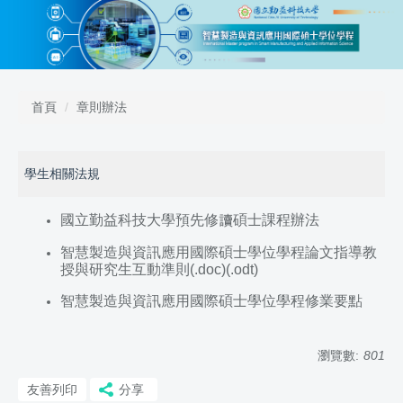
跳
到
主
要
內
容
首頁
章則辦法
區
學生相關法規
國立勤益科技大學預先修讀碩士課程辦法
智慧製造與資訊應用國際碩士學位學程論文指導教
授與研究生互動準則
(.doc)
(.odt)
智慧製造與資訊應用國際碩士學位學程修業要點
瀏覽數:
801
友善列印
分享