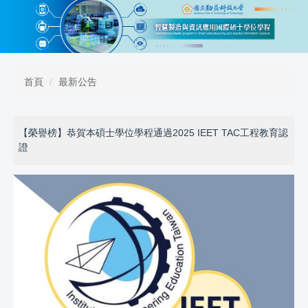
跳
到
主
要
內
容
首頁
最新公告
區
【榮譽榜】恭賀本碩士學位學程通過2025 IEET TAC工程教育認
證