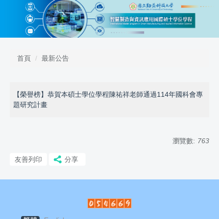
跳
到
主
要
內
容
首頁
最新公告
區
【榮譽榜】恭賀本碩士學位學程陳祐祥老師通過114年國科會專
題研究計畫
瀏覽數:
763
友善列印
分享