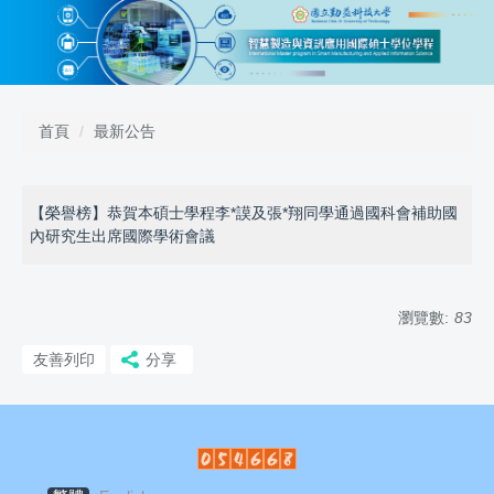
跳
到
主
要
內
容
首頁
最新公告
區
【榮譽榜】恭賀本碩士學程李*謨及張*翔同學通過國科會補助國
內研究生出席國際學術會議
瀏覽數:
83
友善列印
分享