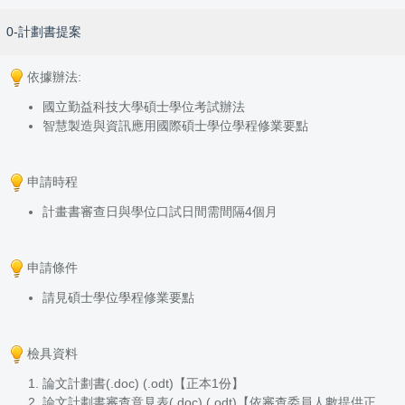
0-計劃書提案
依據辦法:
國立勤益科技大學碩士學位考試辦法
智慧製造與資訊應用國際碩士學位學程修業要點
申請時程
計畫書審查日與學位口試日間需間隔4個月
申請條件
請見
碩士學位學程修業要點
檢具資料
論文計劃書(.doc)
(.odt)
【正本1份】
論文計劃書審查意見表(.doc)
(
.odt)
【依審查委員人數提供正