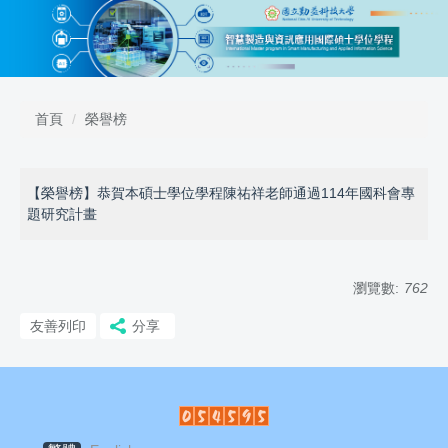
跳
到
主
要
內
容
首頁
榮譽榜
區
【榮譽榜】恭賀本碩士學位學程陳祐祥老師通過114年國科會專
題研究計畫
瀏覽數:
762
友善列印
分享