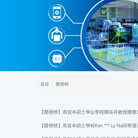
跳
到
主
要
內
容
區
首頁
榮譽榜
【榮譽榜】恭賀本碩士學位學程陳祐祥教授榮獲1
【榮譽榜】恭賀本碩士學程Kim *** Ly Na