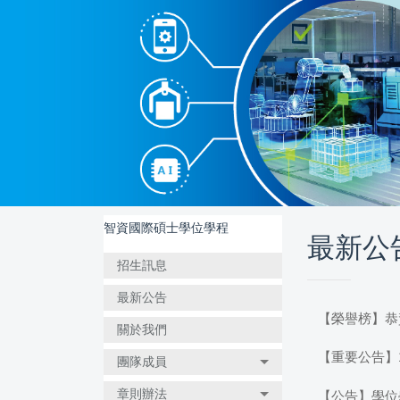
跳
到
主
要
內
容
區
智資國際碩士學位學程
最新公
招生訊息
最新公告
【榮譽榜】恭
關於我們
【重要公告】1
團隊成員
章則辦法
【公告】學位